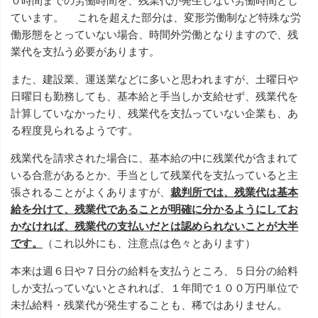
０時間までの労働時間を、残業代が発生しない労働時間とし
ています。 これを超えた部分は、変形労働制など特殊な労
働形態をとっていない場合、時間外労働となりますので、残
業代を支払う必要があります。
また、建設業、運送業などに多いと思われますが、土曜日や
日曜日も勤務しても、基本給と手当しか支給せず、残業代を
計算していなかったり、残業代を支払っていない企業も、あ
る程度見られるようです。
残業代を請求された場合に、基本給の中に残業代が含まれて
いる合意があるとか、手当として残業代を支払っていると主
張されることがよくありますが、
裁判所では、残業代は基本
給を分けて、残業代であることが明確に分かるようにしてお
かなければ、残業代の支払いだとは認められないことが大半
です。
（これ以外にも、注意点は色々とあります）
本来は週６日や７日分の給料を支払うところ、５日分の給料
しか支払っていないとされれば、１年間で１００万円単位で
未払給料・残業代が発生することも、稀ではありません。