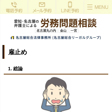
名古屋丸の内
金山
一宮
雇止め
1. 総論