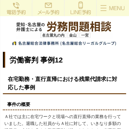
名古屋丸の内
金山
一宮
労働審判 事例12
在宅勤務・直行直帰における残業代請求に対
応した事例
事件の概要
Ａ社では主に在宅ワークと現場への直行直帰の業務を行って
いました。退職した社員からＡ社に対して、いきなり多額の